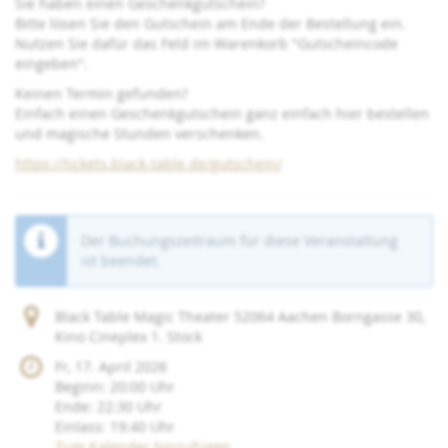
Sie haben einen Geschenkgutschein?
Bitte lösen Sie den Gutschein am Ende der Bestellung ein.
Nutzen Sie dafür das Feld im Warenkorb "Gutscheincode
eingeben".
Keinen Termin gefunden?
Einfach einen Geschenkgutschein ganz einfach hier bestellen
und magische Stunden verschenken.
https://tickets.black-table.de/gutschein/
Der Buchungszeitraum für diese Veranstaltung
ist beendet.
Black Table Magic Theater 52064 Aachen Borngasse 30,
Kino Cineplex 1. Stock
Fr, 17. April 2026
Beginn:
20:00
Uhr
Ende:
22:30
Uhr
Einlass:
19:40
Uhr
Zum Kalender hinzufügen