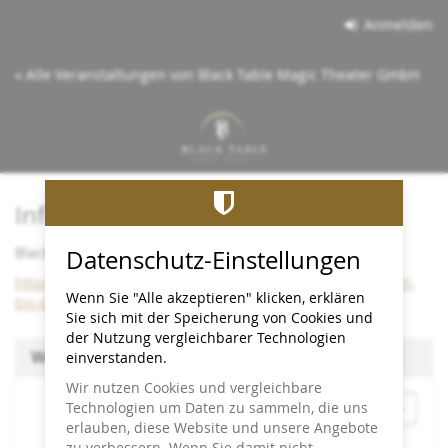
Zum
Anmelden
Haupt-
Inhalt
« Alle Veranstaltungen von Black Table Magic Theater GmbH
springen
Info:
Black Table bleibt bis Dezember 2026 im Cineplex
Datenschutz-Einstellungen
https://www.black-table.de/wichtige-info-black-table-bleibt-
Wenn Sie "Alle akzeptieren" klicken, erklären
bis-dezember-2026-im-cineplex/
Sie sich mit der Speicherung von Cookies und
der Nutzung vergleichbarer Technologien
Wählen Sie einen Termin aus
einverstanden.
Wir nutzen Cookies und vergleichbare
Monat
Technologien um Daten zu sammeln, die uns
erlauben, diese Website und unsere Angebote
zu verbessern. Wenn Sie damit nicht