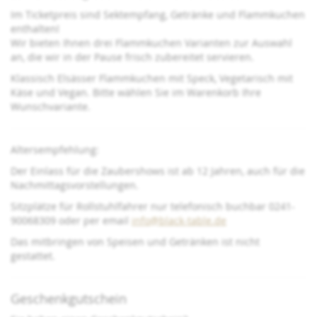
Im Ticketpreis sind Sektempfang, Getränke und Flammkuchen
enthalten!
Wir bieten Ihnen drei Flammkuchen Varianten zur Auswahl
an, die wir in der Pause frisch zubereitet servieren.
Klassisch Elsässer Flammkuchen mit Speck, Vegetarisch mit
Käse und Vegan. Bitte wählen Sie im Warenkorb Ihre
Wunschvariante.
Altersempfehlung:
Der Einlass für die Zaubershows ist ab 12 Jahren, auch für die
Nachmittagsvorstellungen.
Sitzplätze für Rollstuhlfahrer nur telefonisch buchbar 0241-
90068309 oder per email
info@black-table.de
Das mitbringen von Speisen und Getränken ist nicht
gestattet.
Geschenkgutschein