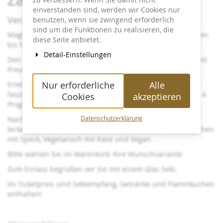
einverstanden sind, werden wir Cookies nur
Veranstaltungsinfo:
benutzen, wenn sie zwingend erforderlich
sind um die Funktionen zu realisieren, die
Magische 75 Minuten Zaubershow und Flammkuchen essen
diese Seite anbietet.
bis Sie satt sind!
Detail-Einstellungen
Den Arbeitstag mit einem magisch genussvollen Abend, mit
Freunden und Kollegen ausklingen lassen im Black Table.
Nur erforderliche
Alle
Erleben Sie Christian Jedinat am Black Table mit
faszinierender Zauberei und Auszügen aus den aktuellen 4
Cookies
akzeptieren
Programmen.
Nach der Show, um ca. 21 Uhr reichen wir Ihnen unsere
Datenschutzerklärung
leckeren, frisch zubereiteten Klassisch Elsässer Flammkuchen
mit Speck, Vegetarisch mit Käse und Vegan.
Bitte wählen Sie im Warenkorb Ihre Wunschvariante.
Zum Einlass begrüßen wir Sie mit einem Glas Sekt.
Im Ticketpreis sind Sektempfang, Getränke und Flammkuchen
enthalten!