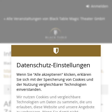
Zum
Anmelden
Haupt-
Inhalt
« Alle Veranstaltungen von Black Table Magic Theater GmbH
springen
Info:
Black Table bleibt bis Dezember 2026 im Cineplex
Datenschutz-Einstellungen
https://www.black-table.de/wichtige-info-black-table-bleibt-
Wenn Sie "Alle akzeptieren" klicken, erklären
bis-dezember-2026-im-cineplex/
Sie sich mit der Speicherung von Cookies und
der Nutzung vergleichbarer Technologien
Zu anderem Termin wechseln
einverstanden.
Wir nutzen Cookies und vergleichbare
After Work Magic - Close-up-
Technologien um Daten zu sammeln, die uns
erlauben, diese Website und unsere Angebote
Zaubershow
zu verbessern. Wenn Sie damit nicht