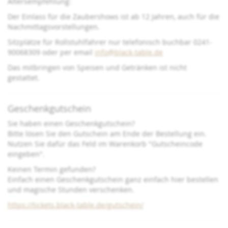
Altersempfehlung:
Der Einlass für die Zaubershows ist ab 12 Jahren, auch für die
Nachmittagsvorstellungen.
Sitzplätze für Rollstuhlfahrer nur telefonisch buchbar 0241-
90068309 oder per email
info@black-table.de
Das mitbringen von Speisen und Getränken ist nicht
gestattet.
Geschenkgutschein
Sie haben einen Geschenkgutschein?
Bitte lösen Sie den Gutschein am Ende der Bestellung ein.
Nutzen Sie dafür das Feld im Warenkorb "Gutscheincode
eingeben".
Keinen Termin gefunden?
Einfach einen Geschenkgutschein ganz einfach hier bestellen
und magische Stunden verschenken.
https://tickets.black-table.de/gutschein/