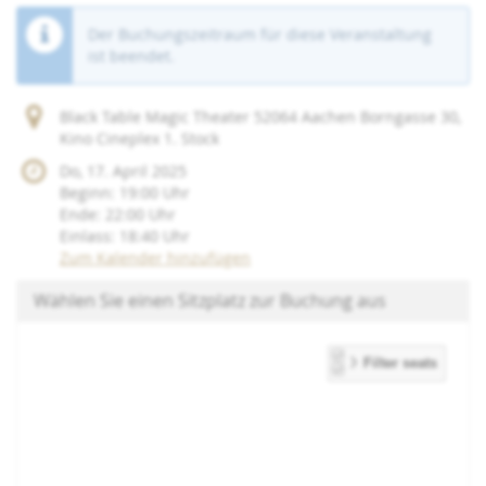
Der Buchungszeitraum für diese Veranstaltung
ist beendet.
Black Table Magic Theater 52064 Aachen Borngasse 30,
Kino Cineplex 1. Stock
Do, 17. April 2025
Beginn:
19:00
Uhr
Ende:
22:00
Uhr
Einlass:
18:40
Uhr
Zum Kalender hinzufügen
Wählen Sie einen Sitzplatz zur Buchung aus