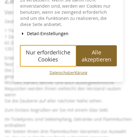
einverstanden sind, werden wir Cookies nur
Veranstaltungsinfos:
benutzen, wenn sie zwingend erforderlich
sind um die Funktionen zu realisieren, die
Zauberei so nah und doch nicht gesehen wie es geht!
diese Seite anbietet.
1 Tisch
Detail-Einstellungen
1 Zauberer
62 Zuschauer
120 Minuten Show
Nur erforderliche
Alle
Erleben Sie Christian Jedinat am Black Table mit
Cookies
akzeptieren
faszinierender Zauberei.
Die Zaubershow dauert 2 x 60 Minuten + Pause und ist
Datenschutzerklärung
gespickt mit Zauberkunststücken unterschiedlichster Art.
Münzen, Karten, Becher und auch außergewöhnliche
Requisiten werden Ihnen vielleicht den Verstand rauben
wenn
Sie die Zauberei auf aller nächster Nähe sehen.
Zum Einlass begrüßen wir Sie mit einem Glas Sekt.
Im Ticketpreis sind Sektempfang, Getränke und Flammkuchen
enthalten!
Wir bieten Ihnen drei Flammkuchen Varianten zur Auswahl