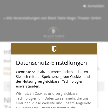
Zum
Anmelden
Haupt-
Inhalt
« Alle Veranstaltungen von Black Table Magic Theater GmbH
springen
Info:
Black Table bleibt bis Dezember 2026 im Cineplex
Datenschutz-Einstellungen
https://www.black-table.de/wichtige-info-black-table-bleibt-
Wenn Sie "Alle akzeptieren" klicken, erklären
bis-dezember-2026-im-cineplex/
Sie sich mit der Speicherung von Cookies und
der Nutzung vergleichbarer Technologien
Zu anderem Termin wechseln
einverstanden.
Wir nutzen Cookies und vergleichbare
Nicht Blinzeln! - Close-up-
Technologien um Daten zu sammeln, die uns
erlauben, diese Website und unsere Angebote
Zaubershow
zu verbessern. Wenn Sie damit nicht