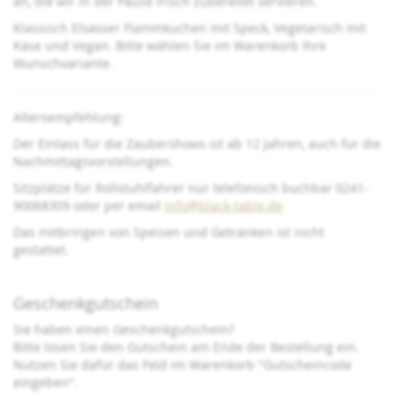
an, die wir in der Pause frisch zubereitet servieren.
Klassisch Elsässer Flammkuchen mit Speck, Vegetarisch mit
Käse und Vegan. Bitte wählen Sie im Warenkorb Ihre
Wunschvariante.
Altersempfehlung:
Der Einlass für die Zaubershows ist ab 12 Jahren, auch für die
Nachmittagsvorstellungen.
Sitzplätze für Rollstuhlfahrer nur telefonisch buchbar 0241-
90068309 oder per email
info@black-table.de
Das mitbringen von Speisen und Getränken ist nicht
gestattet.
Geschenkgutschein
Sie haben einen Geschenkgutschein?
Bitte lösen Sie den Gutschein am Ende der Bestellung ein.
Nutzen Sie dafür das Feld im Warenkorb "Gutscheincode
eingeben".