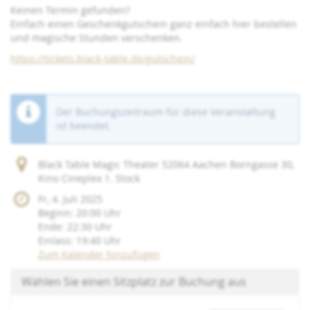
Keinen Termin gefunden?
Einfach einen Geschenkgutschein ganz einfach hier bestellen
und magische Stunden verschenken.
https://tickets.black-table.de/gutschein/
Der Buchungszeitraum für diese Veranstaltung
ist beendet.
Black Table Magic Theater 52064 Aachen Borngasse 30,
Kino Cineplex 1. Stock
Fr, 4. Juli 2025
Beginn:
20:00
Uhr
Ende:
22:30
Uhr
Einlass:
19:40
Uhr
Zum Kalender hinzufügen
Wählen Sie einen Sitzplatz zur Buchung aus