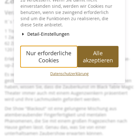
einverstanden sind, werden wir Cookies nur
Veranstaltungsinfos:
benutzen, wenn sie zwingend erforderlich
sind um die Funktionen zu realisieren, die
It´s Time for Blackout!
diese Seite anbietet.
1 Tisch
Detail-Einstellungen
1 Zauberer
62 Zuschauer
120 Minuten Show
Nur erforderliche
Alle
Erleben Sie Christian Jedinat am Black Table mit ihrer Close-
Cookies
akzeptieren
up-Zaubershow "Blackout".
Es werden Ihre Gehirnzellen so richtig auf den Prüfstand
Datenschutzerklärung
gestellt. Wenn Sie bereits die Show “Nicht blinzeln!“ gesehen
haben, wissen Sie, dass die Zauberkunst im Black Table Magic
Theater immer auch mit einem Augenzwinkern präsentiert
wird und Ihre Lachmuskeln gefordert werden.
Die Show "Blackout" ist eine gelungene Mischung aus
atemberaubender Fingerfertigkeit und mentalen
Phänomenen, die Sie mit einem großen Fragezeichen nach
Hause gehen lässt. Genau das, was Sie von einer
unterhaltsamen Zaubershow erwarten können.