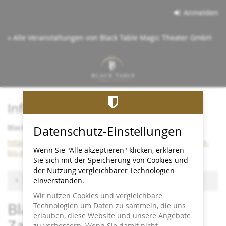
Zum
Anmelden
Haupt-
Inhalt
« Alle Veranstaltungen von Black Table Magic Theater GmbH
springen
Info:
Black Table bleibt bis Dezember 2026 im Cineplex
Datenschutz-Einstellungen
https://www.black-table.de/wichtige-info-black-table-bleibt-
Wenn Sie "Alle akzeptieren" klicken, erklären
bis-dezember-2026-im-cineplex/
Sie sich mit der Speicherung von Cookies und
der Nutzung vergleichbarer Technologien
Zu anderem Termin wechseln
einverstanden.
Wir nutzen Cookies und vergleichbare
Blackout - Close-up-
Technologien um Daten zu sammeln, die uns
erlauben, diese Website und unsere Angebote
Zaubershow
zu verbessern. Wenn Sie damit nicht