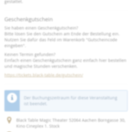
gestattet.
Geschenkgutschein
Sie haben einen Geschenkgutschein?
Bitte lösen Sie den Gutschein am Ende der Bestellung ein.
Nutzen Sie dafür das Feld im Warenkorb "Gutscheincode
eingeben".
Keinen Termin gefunden?
Einfach einen Geschenkgutschein ganz einfach hier bestellen
und magische Stunden verschenken.
https://tickets.black-table.de/gutschein/
Der Buchungszeitraum für diese Veranstaltung
ist beendet.
Black Table Magic Theater 52064 Aachen Borngasse 30,
Kino Cineplex 1. Stock