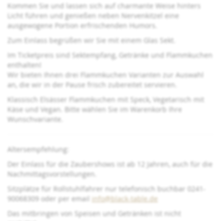
Kommen Sie und lassen sich auf charmante Weise hinters
Licht führen und genießen neben Nervenkitzel eine
ausgewogene Portion erfrischenden Humors.
Zum Einlass begrüßen wir Sie mit einem Glas Sekt.
Im Ticketpreis sind Sektempfang, Getränke und Flammkuchen
enthalten!
Wir bieten Ihnen drei Flammkuchen Varianten zur Auswahl
an, die wir in der Pause frisch zubereitet servieren.
Klassisch Elsässer Flammkuchen mit Speck, Vegetarisch mit
Käse und Vegan. Bitte wählen Sie im Warenkorb Ihre
Wunschvariante.
Altersempfehlung:
Der Einlass für die Zaubershows ist ab 12 Jahren, auch für die
Nachmittagsvorstellungen.
Sitzplätze für Rollstuhlfahrer nur telefonisch buchbar 0241-
90068309 oder per email
info@black-table.de
Das mitbringen von Speisen und Getränken ist nicht