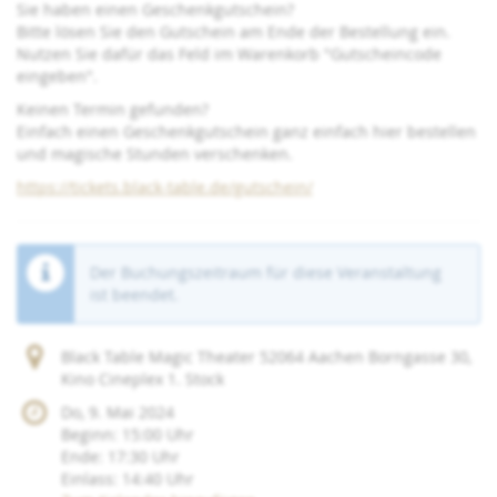
Sie haben einen Geschenkgutschein?
Bitte lösen Sie den Gutschein am Ende der Bestellung ein.
Nutzen Sie dafür das Feld im Warenkorb "Gutscheincode
eingeben".
Keinen Termin gefunden?
Einfach einen Geschenkgutschein ganz einfach hier bestellen
und magische Stunden verschenken.
https://tickets.black-table.de/gutschein/
Der Buchungszeitraum für diese Veranstaltung
ist beendet.
Black Table Magic Theater 52064 Aachen Borngasse 30,
Kino Cineplex 1. Stock
Do, 9. Mai 2024
Beginn:
15:00
Uhr
Ende:
17:30
Uhr
Einlass:
14:40
Uhr