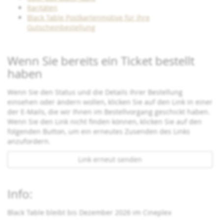
Raritäten
Black Table Postkartenmotive für Ihre
Gutscheinbestellung
Wenn Sie bereits ein Ticket bestellt
haben
Wenn Sie den Status und die Details Ihrer Bestellung
einsehen oder ändern wollen, klicken Sie auf den Link in einer
der E-Mails, die wir Ihnen im Bestellvorgang geschickt haben.
Wenn Sie den Link nicht finden können, klicken Sie auf den
folgenden Button, um ein erneutes Zusenden des Links
anzufordern.
Link erneut senden
Info:
Black Table bleibt bis Dezember 2026 im Cineplex