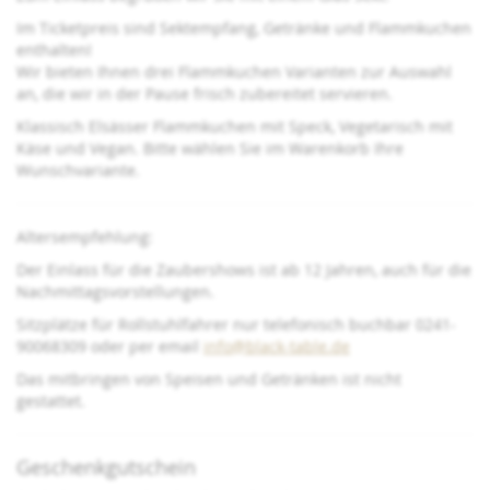
Im Ticketpreis sind Sektempfang, Getränke und Flammkuchen
enthalten!
Wir bieten Ihnen drei Flammkuchen Varianten zur Auswahl
an, die wir in der Pause frisch zubereitet servieren.
Klassisch Elsässer Flammkuchen mit Speck, Vegetarisch mit
Käse und Vegan. Bitte wählen Sie im Warenkorb Ihre
Wunschvariante.
Altersempfehlung:
Der Einlass für die Zaubershows ist ab 12 Jahren, auch für die
Nachmittagsvorstellungen.
Sitzplätze für Rollstuhlfahrer nur telefonisch buchbar 0241-
90068309 oder per email
info@black-table.de
Das mitbringen von Speisen und Getränken ist nicht
gestattet.
Geschenkgutschein