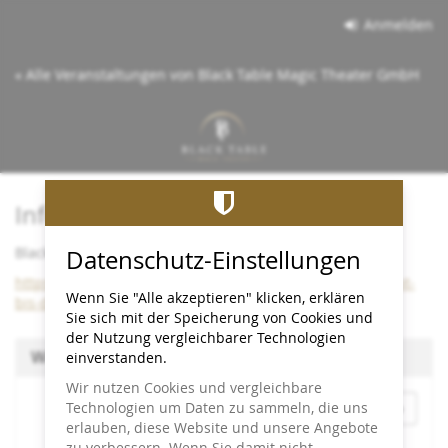
Zum
Anmelden
Haupt-
Inhalt
« Alle Veranstaltungen von Black Table Magic Theater GmbH
springen
Info:
Black Table bleibt bis Dezember 2026 im Cineplex
Datenschutz-Einstellungen
https://www.black-table.de/wichtige-info-black-table-bleibt-
Wenn Sie "Alle akzeptieren" klicken, erklären
bis-dezember-2026-im-cineplex/
Sie sich mit der Speicherung von Cookies und
der Nutzung vergleichbarer Technologien
Wählen Sie einen Termin aus
einverstanden.
Wir nutzen Cookies und vergleichbare
Monat
Technologien um Daten zu sammeln, die uns
erlauben, diese Website und unsere Angebote
zu verbessern. Wenn Sie damit nicht