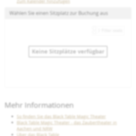
Zum Kalender hinzufügen
Wählen Sie einen Sitzplatz zur Buchung aus
Keine Sitzplätze verfügbar
Produkte
Mehr Informationen
So finden Sie das Black Table Magic Theater
Black Table Magic Theater - das Zaubertheater in
Aachen und NRW
Über das Black Table