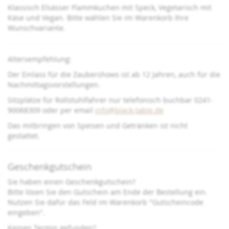
Klassisch Elsässer Flammkuchen mit Speck, Vegetarisch mit
Käse und Vegan. Bitte wählen Sie im Warenkorb Ihre
Wunschvariante.
Altersempfehlung:
Der Einlass für die Zaubershows ist ab 12 Jahren, auch für die
Nachmittagsvorstellungen.
Sitzplätze für Rollstuhlfahrer nur telefonisch buchbar 0241-
90068309 oder per email
info@black-table.de
Das mitbringen von Speisen und Getränken ist nicht
gestattet.
Geschenkgutschein
Sie haben einen Geschenkgutschein?
Bitte lösen Sie den Gutschein am Ende der Bestellung ein.
Nutzen Sie dafür das Feld im Warenkorb "Gutscheincode
eingeben".
Keinen Termin gefunden?