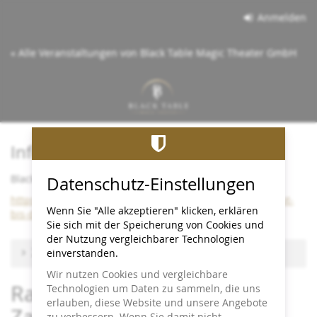
Zum
Anmelden
Haupt-
Inhalt
« Alle Veranstaltungen von Black Table Magic Theater GmbH
springen
Info:
Black Table bleibt bis Dezember 2026 im Cineplex
Datenschutz-Einstellungen
https://www.black-table.de/wichtige-info-black-table-bleibt-
Wenn Sie "Alle akzeptieren" klicken, erklären
bis-dezember-2026-im-cineplex/
Sie sich mit der Speicherung von Cookies und
der Nutzung vergleichbarer Technologien
Zu anderem Termin wechseln
einverstanden.
Wir nutzen Cookies und vergleichbare
Raritäten - Close-up-
Technologien um Daten zu sammeln, die uns
erlauben, diese Website und unsere Angebote
Zaubershow -
zu verbessern. Wenn Sie damit nicht