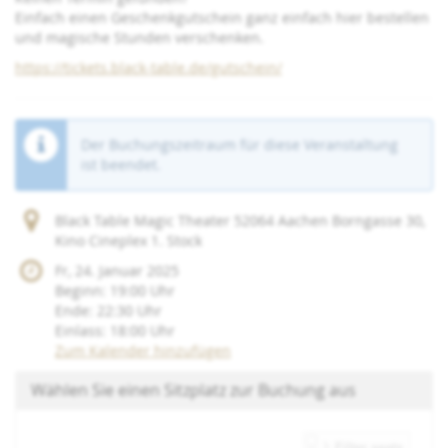
Einfach einen Geschenkgutschein ganz einfach hier bestellen
und magische Stunden verschenken.
https://tickets.black-table.de/gutschein/
Der Buchungszeitraum für diese Veranstaltung
ist beendet.
Black Table Magic Theater 52064 Aachen Borngasse 30,
Kino Cineplex 1. Stock
Fr, 24. Januar 2025
Beginn:
19:00
Uhr
Ende:
22:30
Uhr
Einlass:
18:00
Uhr
Zum Kalender hinzufügen
Wählen Sie einen Sitzplatz zur Buchung aus