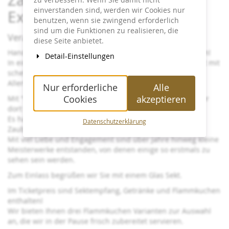
einverstanden sind, werden wir Cookies nur
Exklusivbuchung Privat
benutzen, wenn sie zwingend erforderlich
sind um die Funktionen zu realisieren, die
Veranstaltungsinfo:
diese Seite anbietet.
Handverlesene Kunststücke aus der Welt des Rätselhaften!
Detail-Einstellungen
In einer zweistündigen Show präsentiert Christian Jedinat mit
schelmischem Charme am Black Table Wunder vom
Allerfeinsten.
Nur erforderliche
Alle
Cookies
akzeptieren
Mit "Raritäten" greift Jedinat tief in seine Trickkiste. Was er
dort findet, sind alles andere als verstaubte Zaubertricks.
Es handelt sich vielmehr um wunderbare Schätze der
Datenschutzerklärung
Zauberkunst, im wahrsten Sinne also "Raritäten".
Mit viel Liebe und Engagement sind über Jahre hinweg kleine
Meisterwerke entstanden, von denen einige so erstmals zu
sehen sein werden.
Zum Einlass begrüßen wir Sie mit einem Glas Sekt.
Im Ticketpreis sind Sektempfang, Getränke und Flammkuchen
enthalten!
Wir bieten Ihnen drei Flammkuchen Varianten zur Auswahl
an, die wir in der Pause frisch zubereitet servieren.