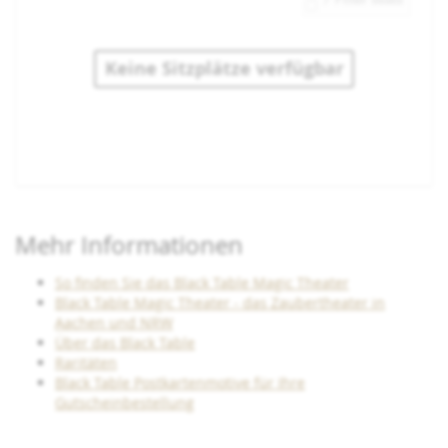
Keine Sitzplätze verfügbar
Produkte
Mehr Informationen
So finden Sie das Black Table Magic Theater
Black Table Magic Theater - das Zaubertheater in
Aachen und NRW
Über das Black Table
Raritäten
Black Table Postkartenmotive für Ihre
Gutscheinbestellung