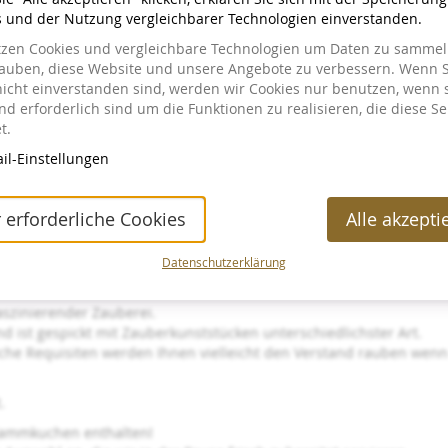
s und der Nutzung vergleichbarer Technologien einverstanden.
tzen Cookies und vergleichbare Technologien um Daten zu sammeln
lauben, diese Website und unsere Angebote zu verbessern. Wenn S
nicht einverstanden sind, werden wir Cookies nur benutzen, wenn 
d erforderlich sind um die Funktionen zu realisieren, die diese Se
-up-Zaubershow
t.
il-Einstellungen
eht!
 erforderliche Cookies
Alle akzepti
Datenschutzerklärung
faszinierender Zauberei.
 ist gespickt mit Zauberkunststücken unterschiedlichster Art.
he Requisiten werden Ihnen vielleicht den Verstand rauben wenn
.
Flammkuchen enthalten!