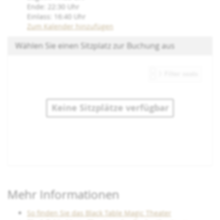
Ende:
22:30
Uhr
Einlass:
16:40
Uhr
Zum Kalender hinzufügen
Wählen Sie einen Sitzplatz zur Buchung aus
Keine Sitzplätze verfügbar
Produkte
Mehr Informationen
So finden Sie das Black Table Magic Theater