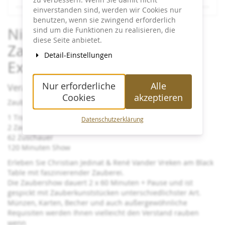
einverstanden sind, werden wir Cookies nur
Kalender
benutzen, wenn sie zwingend erforderlich
Nicht Blinzeln! - Close-up-
sind um die Funktionen zu realisieren, die
diese Seite anbietet.
Zaubershow -
Detail-Einstellungen
Exklusivbuchung Sparkasse
Nur erforderliche
Alle
Veranstaltungsinfos:
Cookies
akzeptieren
Zauberei so nah und doch nicht gesehen wie es geht!
1 Tisch
Datenschutzerklärung
2 Zauberer
62 Zuschauer
120 Minuten Show
Erleben Sie Christian Jedinat & René Vander Vreken am Black
Table mit faszinierender Zauberei.
Die Zaubershow dauert 2 x 60 Minuten + Pause und ist
gespickt mit Zauberkunststücken unterschiedlichster Art.
Münzen, Karten, Becher und auch außergewöhnliche
Requisiten werden Ihnen vielleicht den Verstand rauben
wenn