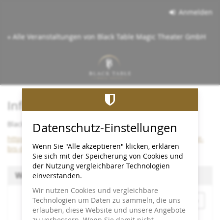
Zum
Anmelden
Haupt-
Inhalt
« Alle Veranstaltungen von Black Table Magic Theater GmbH
springen
Info:
Black Table bleibt bis Dezember 2026 im Cineplex
Datenschutz-Einstellungen
https://www.black-table.de/wichtige-info-black-table-bleibt-
Wenn Sie "Alle akzeptieren" klicken, erklären
bis-dezember-2026-im-cineplex/
Sie sich mit der Speicherung von Cookies und
der Nutzung vergleichbarer Technologien
Wählen Sie einen Termin aus
einverstanden.
Wir nutzen Cookies und vergleichbare
Monat
Technologien um Daten zu sammeln, die uns
erlauben, diese Website und unsere Angebote
zu verbessern. Wenn Sie damit nicht