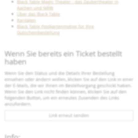
Black Table Magic Theater - das Zaubertheater in
Aachen und NRW
Über das Black Table
Raritäten
Black Table Postkartenmotive für Ihre
Gutscheinbestellung
Wenn Sie bereits ein Ticket bestellt
haben
Wenn Sie den Status und die Details Ihrer Bestellung
einsehen oder ändern wollen, klicken Sie auf den Link in einer
der E-Mails, die wir Ihnen im Bestellvorgang geschickt haben.
Wenn Sie den Link nicht finden können, klicken Sie auf den
folgenden Button, um ein erneutes Zusenden des Links
anzufordern.
Link erneut senden
Info: