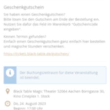
Geschenkgutschein
Sie haben einen Geschenkgutschein?
Bitte lösen Sie den Gutschein am Ende der Bestellung ein.
Nutzen Sie dafür das Feld im Warenkorb "Gutscheincode
eingeben".
Keinen Termin gefunden?
Einfach einen Geschenkgutschein ganz einfach hier bestellen
und magische Stunden verschenken.
https://tickets.black-table.de/gutschein/
Der Buchungszeitraum für diese Veranstaltung
ist beendet.
Black Table Magic Theater 52064 Aachen Borngasse 30,
Kino Cineplex 1. Stock
Do, 24. August 2023
Beginn:
17:00
Uhr