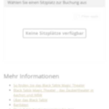
Wählen Sie einen Sitzplatz zur Buchung aus
Keine Sitzplätze verfügbar
Produkte
Mehr Informationen
So finden Sie das Black Table Magic Theater
Black Table Magic Theater - das Zaubertheater in
Aachen und NRW
Über das Black Table
Raritäten