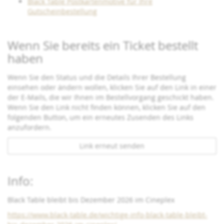
Black Table Postkartenmotive für Ihre
Gutscheinbestellung
Wenn Sie bereits ein Ticket bestellt
haben
Wenn Sie den Status und die Details Ihrer Bestellung
einsehen oder ändern wollen, klicken Sie auf den Link in einer
der E-Mails, die wir Ihnen im Bestellvorgang geschickt haben.
Wenn Sie den Link nicht finden können, klicken Sie auf den
folgenden Button, um ein erneutes Zusenden des Links
anzufordern.
Link erneut senden
Info:
Black Table bleibt bis Dezember 2026 im Cineplex
https://www.black-table.de/wichtige-info-black-table-bleibt-