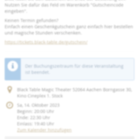
Nutzen Sie dafür das Feld im Warenkorb "Gutscheincode
eingeben".
Keinen Termin gefunden?
Einfach einen Geschenkgutschein ganz einfach hier bestellen
und magische Stunden verschenken.
https://tickets.black-table.de/gutschein/
Der Buchungszeitraum für diese Veranstaltung
ist beendet.
Black Table Magic Theater 52064 Aachen Borngasse 30,
Kino Cineplex 1. Stock
Sa, 14. Oktober 2023
Beginn:
20:00
Uhr
Ende:
22:30
Uhr
Einlass:
19:40
Uhr
Zum Kalender hinzufügen