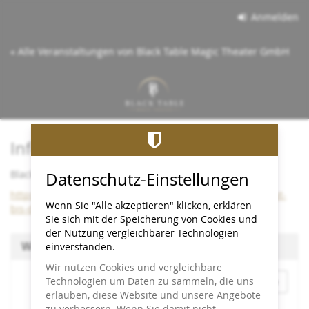
Zum
Anmelden
Haupt-
Inhalt
« Alle Veranstaltungen von Black Table Magic Theater GmbH
springen
Info:
Black Table bleibt bis Dezember 2026 im Cineplex
Datenschutz-Einstellungen
https://www.black-table.de/wichtige-info-black-table-bleibt-
Wenn Sie "Alle akzeptieren" klicken, erklären
bis-dezember-2026-im-cineplex/
Sie sich mit der Speicherung von Cookies und
der Nutzung vergleichbarer Technologien
Wählen Sie einen Termin aus
einverstanden.
Wir nutzen Cookies und vergleichbare
Monat
Technologien um Daten zu sammeln, die uns
erlauben, diese Website und unsere Angebote
zu verbessern. Wenn Sie damit nicht