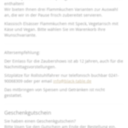
enthalten!
Wir bieten Ihnen drei Flammkuchen Varianten zur Auswahl
an, die wir in der Pause frisch zubereitet servieren.
Klassisch Elsässer Flammkuchen mit Speck, Vegetarisch mit
Käse und Vegan. Bitte wählen Sie im Warenkorb Ihre
Wunschvariante.
Altersempfehlung:
Der Einlass für die Zaubershows ist ab 12 Jahren, auch für die
Nachmittagsvorstellungen.
Sitzplätze für Rollstuhlfahrer nur telefonisch buchbar 0241-
90068309 oder per email
info@black-table.de
Das mitbringen von Speisen und Getränken ist nicht
gestattet.
Geschenkgutschein
Sie haben einen Geschenkgutschein?
Bitte lösen Sie den Gutschein am Ende der Bestellung ein.