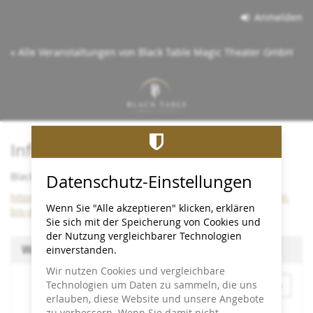
Zum
Anmelden
Haupt-
Inhalt
« Alle Veranstaltungen von Black Table Magic Theater GmbH
springen
Info:
Black Table bleibt bis Dezember 2026 im Cineplex
Datenschutz-Einstellungen
https://www.black-table.de/wichtige-info-black-table-bleibt-
Wenn Sie "Alle akzeptieren" klicken, erklären
bis-dezember-2026-im-cineplex/
Sie sich mit der Speicherung von Cookies und
der Nutzung vergleichbarer Technologien
Wählen Sie einen Termin aus
einverstanden.
Wir nutzen Cookies und vergleichbare
Monat
Technologien um Daten zu sammeln, die uns
erlauben, diese Website und unsere Angebote
zu verbessern. Wenn Sie damit nicht