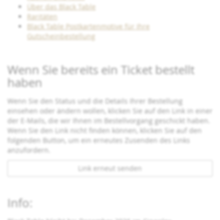
Über das Black Table
Raritäten
Black Table Postkartenmotive für Ihre
Gutscheinbestellung
Wenn Sie bereits ein Ticket bestellt
haben
Wenn Sie den Status und die Details Ihrer Bestellung
einsehen oder ändern wollen, klicken Sie auf den Link in einer
der E-Mails, die wir Ihnen im Bestellvorgang geschickt haben.
Wenn Sie den Link nicht finden können, klicken Sie auf den
folgenden Button, um ein erneutes Zusenden des Links
anzufordern.
Link erneut senden
Info: