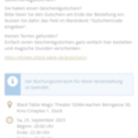
Sie haben einen Geschenkgutschein?
Bitte lösen Sie den Gutschein am Ende der Bestellung ein.
Nutzen Sie dafür das Feld im Warenkorb "Gutscheincode
eingeben".
Keinen Termin gefunden?
Einfach einen Geschenkgutschein ganz einfach hier bestellen
und magische Stunden verschenken.
https://tickets.black-table.de/gutschein/
Der Buchungszeitraum für diese Veranstaltung
ist beendet.
Black Table Magic Theater 52064 Aachen Borngasse 30,
Kino Cineplex 1. Stock
Sa, 23. September 2023
Beginn:
20:00
Uhr
Ende:
22:30
Uhr