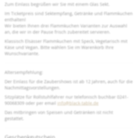
Zum Einlass begrüßen wir Sie mit einem Glas Sekt.
Im Ticketpreis sind Sektempfang, Getränke und Flammkuchen
enthalten!
Wir bieten Ihnen drei Flammkuchen Varianten zur Auswahl
an, die wir in der Pause frisch zubereitet servieren.
Klassisch Elsässer Flammkuchen mit Speck, Vegetarisch mit
Käse und Vegan. Bitte wählen Sie im Warenkorb Ihre
Wunschvariante.
Altersempfehlung:
Der Einlass für die Zaubershows ist ab 12 Jahren, auch für die
Nachmittagsvorstellungen.
Sitzplätze für Rollstuhlfahrer nur telefonisch buchbar 0241-
90068309 oder per email
info@black-table.de
Das mitbringen von Speisen und Getränken ist nicht
gestattet.
Geschenkgutschein