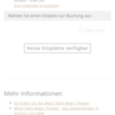
Einlass:
19:40
Uhr
Zum Kalender hinzufügen
Wählen Sie einen Sitzplatz zur Buchung aus
Keine Sitzplätze verfügbar
Produkte
Mehr Informationen
So finden Sie das Black Table Magic Theater
Black Table Magic Theater - das Zaubertheater in
Aachen und NRW