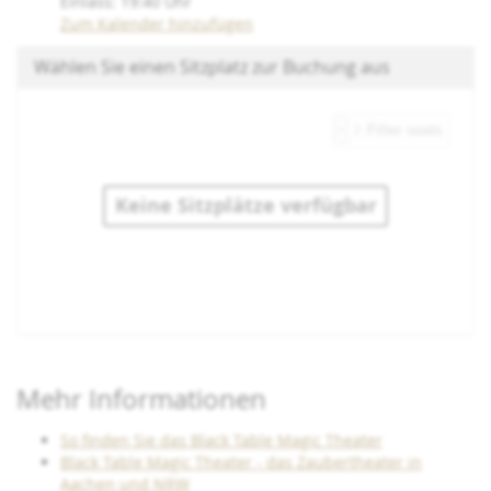
Einlass:
19:40
Uhr
Zum Kalender hinzufügen
Wählen Sie einen Sitzplatz zur Buchung aus
Keine Sitzplätze verfügbar
Produkte
Mehr Informationen
So finden Sie das Black Table Magic Theater
Black Table Magic Theater - das Zaubertheater in
Aachen und NRW