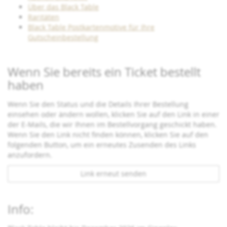
Über das Black Table
Raritäten
Black Table Postkartenmotive für Ihre
Gutscheinbestellung
Wenn Sie bereits ein Ticket bestellt
haben
Wenn Sie den Status und die Details Ihrer Bestellung
einsehen oder ändern wollen, klicken Sie auf den Link in einer
der E-Mails, die wir Ihnen im Bestellvorgang geschickt haben.
Wenn Sie den Link nicht finden können, klicken Sie auf den
folgenden Button, um ein erneutes Zusenden des Links
anzufordern.
Link erneut senden
Info: