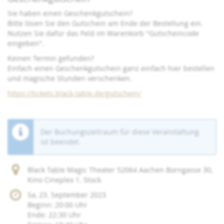
Sie haben einen Geschenkgutschein?
Bitte lösen Sie den Gutschein am Ende der Bestellung ein.
Nutzen Sie dafür das Feld im Warenkorb "Gutscheincode
eingeben".
Keinen Termin gefunden?
Einfach einen Geschenkgutschein ganz einfach hier bestellen
und magische Stunden verschenken.
https://tickets.black-table.de/gutschein/
Der Buchungszeitraum für diese Veranstaltung
ist beendet.
Black Table Magic Theater 52064 Aachen Borngasse 30,
Kino Cineplex 1. Stock
Sa, 23. September 2023
Beginn:
20:00
Uhr
Ende:
22:30
Uhr