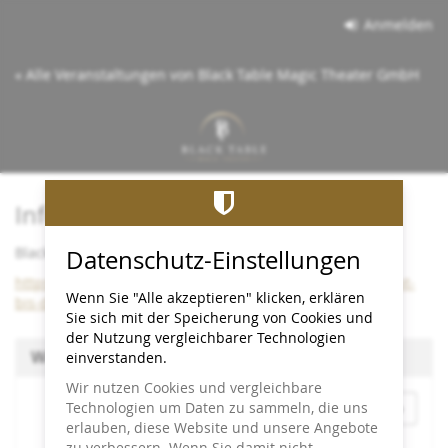
Zum
Anmelden
Haupt-
Inhalt
« Alle Veranstaltungen von Black Table Magic Theater GmbH
springen
Info:
Black Table bleibt bis Dezember 2026 im Cineplex
Datenschutz-Einstellungen
https://www.black-table.de/wichtige-info-black-table-bleibt-
Wenn Sie "Alle akzeptieren" klicken, erklären
bis-dezember-2026-im-cineplex/
Sie sich mit der Speicherung von Cookies und
der Nutzung vergleichbarer Technologien
Wählen Sie einen Termin aus
einverstanden.
Wir nutzen Cookies und vergleichbare
Monat
Technologien um Daten zu sammeln, die uns
erlauben, diese Website und unsere Angebote
zu verbessern. Wenn Sie damit nicht