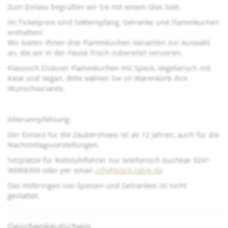
Zum Einlass begrüßen wir Sie mit einem Glas Sekt.
Im Ticketpreis sind Sektempfang, Getränke und Flammkuchen
enthalten!
Wir bieten Ihnen drei Flammkuchen Varianten zur Auswahl
an, die wir in der Pause frisch zubereitet servieren.
Klassisch Elsässer Flammkuchen mit Speck, Vegetarisch mit
Käse und Vegan. Bitte wählen Sie im Warenkorb Ihre
Wunschvariante.
Altersempfehlung:
Der Einlass für die Zaubershows ist ab 12 Jahren, auch für die
Nachmittagsvorstellungen.
Sitzplätze für Rollstuhlfahrer nur telefonisch buchbar 0241-
90068309 oder per email
info@black-table.de
Das mitbringen von Speisen und Getränken ist nicht
gestattet.
Geschenkgutschein