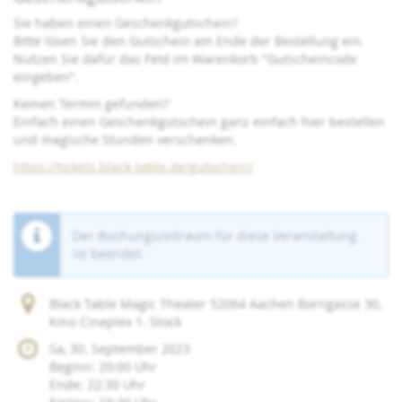
Sie haben einen Geschenkgutschein?
Bitte lösen Sie den Gutschein am Ende der Bestellung ein.
Nutzen Sie dafür das Feld im Warenkorb "Gutscheincode
eingeben".
Keinen Termin gefunden?
Einfach einen Geschenkgutschein ganz einfach hier bestellen
und magische Stunden verschenken.
https://tickets.black-table.de/gutschein/
Der Buchungszeitraum für diese Veranstaltung
ist beendet.
Black Table Magic Theater 52064 Aachen Borngasse 30,
Kino Cineplex 1. Stock
Sa, 30. September 2023
Beginn:
20:00
Uhr
Ende:
22:30
Uhr