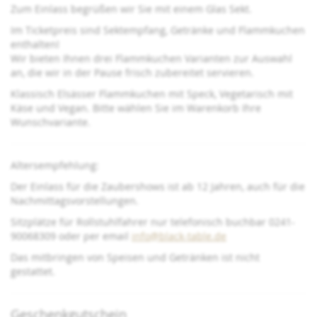
Zum Einlass begrüßen wir Sie mit einem Glas Sekt.
Im Ticketpreis sind Sektempfang, Getränke und Flammkuchen
enthalten!
Wir bieten Ihnen drei Flammkuchen Varianten zur Auswahl
an, die wir in der Pause frisch zubereitet servieren.
Klassisch Elsässer Flammkuchen mit Speck, Vegetarisch mit
Käse und Vegan. Bitte wählen Sie im Warenkorb Ihre
Wunschvariante.
Altersempfehlung:
Der Einlass für die Zaubershows ist ab 12 Jahren, auch für die
Nachmittagsvorstellungen.
Sitzplätze für Rollstuhlfahrer nur telefonisch buchbar 0241-
90068309 oder per email
info@black-table.de
Das mitbringen von Speisen und Getränken ist nicht
gestattet.
Geschenkgutschein