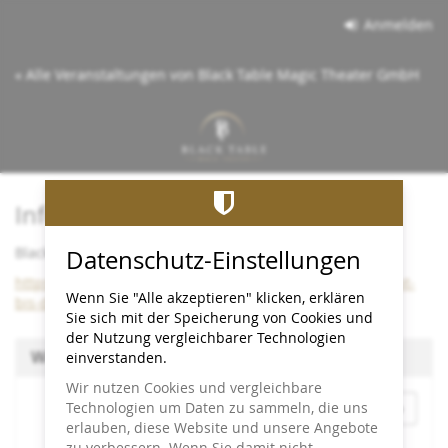
Zum
Anmelden
Haupt-
Inhalt
« Alle Veranstaltungen von Black Table Magic Theater GmbH
springen
Info:
Black Table bleibt bis Dezember 2026 im Cineplex
Datenschutz-Einstellungen
https://www.black-table.de/wichtige-info-black-table-bleibt-
Wenn Sie "Alle akzeptieren" klicken, erklären
bis-dezember-2026-im-cineplex/
Sie sich mit der Speicherung von Cookies und
der Nutzung vergleichbarer Technologien
Wählen Sie einen Termin aus
einverstanden.
Wir nutzen Cookies und vergleichbare
Monat
Technologien um Daten zu sammeln, die uns
erlauben, diese Website und unsere Angebote
zu verbessern. Wenn Sie damit nicht