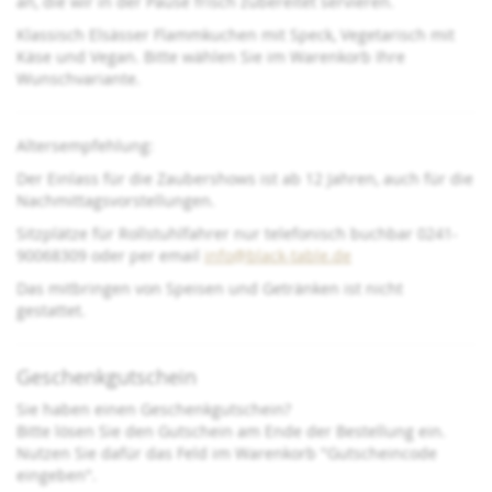
an, die wir in der Pause frisch zubereitet servieren.
Klassisch Elsässer Flammkuchen mit Speck, Vegetarisch mit
Käse und Vegan. Bitte wählen Sie im Warenkorb Ihre
Wunschvariante.
Altersempfehlung:
Der Einlass für die Zaubershows ist ab 12 Jahren, auch für die
Nachmittagsvorstellungen.
Sitzplätze für Rollstuhlfahrer nur telefonisch buchbar 0241-
90068309 oder per email
info@black-table.de
Das mitbringen von Speisen und Getränken ist nicht
gestattet.
Geschenkgutschein
Sie haben einen Geschenkgutschein?
Bitte lösen Sie den Gutschein am Ende der Bestellung ein.
Nutzen Sie dafür das Feld im Warenkorb "Gutscheincode
eingeben".