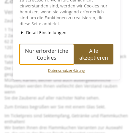
einverstanden sind, werden wir Cookies nur
Veranstaltungsinfos:
benutzen, wenn sie zwingend erforderlich
sind um die Funktionen zu realisieren, die
Zauberei so nah und doch nicht gesehen wie es geht!
diese Seite anbietet.
1 Tisch
Detail-Einstellungen
2 Zauberer
62 Zuschauer
120 Minuten Show
Nur erforderliche
Alle
Erleben Sie Christian Jedinat & René Vander Vreken am Black
Cookies
akzeptieren
Table mit faszinierender Zauberei.
Die Zaubershow dauert 2 x 60 Minuten + Pause und ist
Datenschutzerklärung
gespickt mit Zauberkunststücken unterschiedlichster Art.
Münzen, Karten, Becher und auch außergewöhnliche
Requisiten werden Ihnen vielleicht den Verstand rauben
wenn
Sie die Zauberei auf aller nächster Nähe sehen.
Zum Einlass begrüßen wir Sie mit einem Glas Sekt.
Im Ticketpreis sind Sektempfang, Getränke und Flammkuchen
enthalten!
Wir bieten Ihnen drei Flammkuchen Varianten zur Auswahl