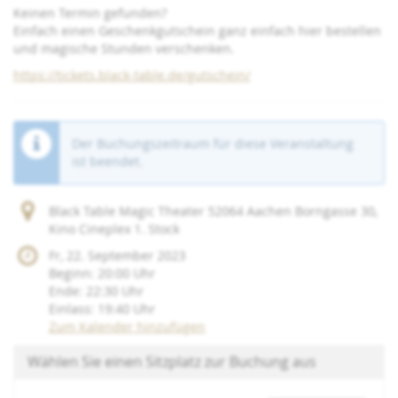
Keinen Termin gefunden?
Einfach einen Geschenkgutschein ganz einfach hier bestellen
und magische Stunden verschenken.
https://tickets.black-table.de/gutschein/
Der Buchungszeitraum für diese Veranstaltung
ist beendet.
Black Table Magic Theater 52064 Aachen Borngasse 30,
Kino Cineplex 1. Stock
Fr, 22. September 2023
Beginn:
20:00
Uhr
Ende:
22:30
Uhr
Einlass:
19:40
Uhr
Zum Kalender hinzufügen
Wählen Sie einen Sitzplatz zur Buchung aus