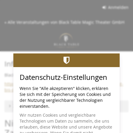
Zum
Anmelden
Haupt-
Inhalt
« Alle Veranstaltungen von Black Table Magic Theater GmbH
springen
Info:
Black Table bleibt bis Dezember 2026 im Cineplex
Datenschutz-Einstellungen
https://www.black-table.de/wichtige-info-black-table-bleibt-
Wenn Sie "Alle akzeptieren" klicken, erklären
bis-dezember-2026-im-cineplex/
Sie sich mit der Speicherung von Cookies und
der Nutzung vergleichbarer Technologien
Zu anderem Termin wechseln
einverstanden.
Wir nutzen Cookies und vergleichbare
Nicht Blinzeln! - Close-up-
Technologien um Daten zu sammeln, die uns
erlauben, diese Website und unsere Angebote
Zaubershow
zu verbessern. Wenn Sie damit nicht