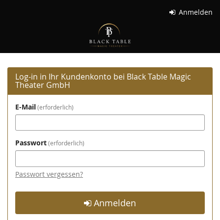
Zum
Anmelden
Haupt-
Black
Inhalt
springen
Table
Magic
Log-in in Ihr Kundenkonto bei Black Table Magic
Theater
Theater GmbH
GmbH
E-Mail
erforderlich
Passwort
erforderlich
Passwort vergessen?
Anmelden