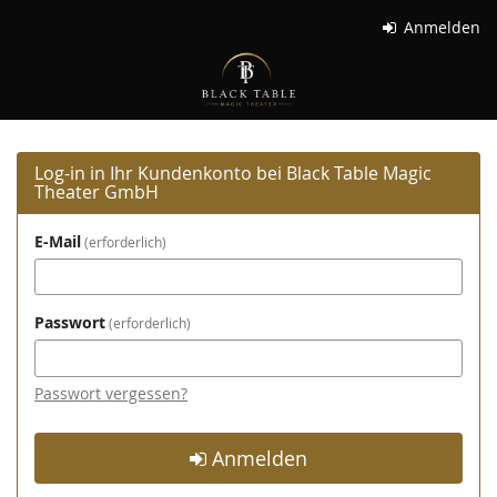
Zum
Anmelden
Haupt-
Black
Inhalt
springen
Table
Magic
Log-in in Ihr Kundenkonto bei Black Table Magic
Theater
Theater GmbH
GmbH
E-Mail
erforderlich
Passwort
erforderlich
Passwort vergessen?
Anmelden