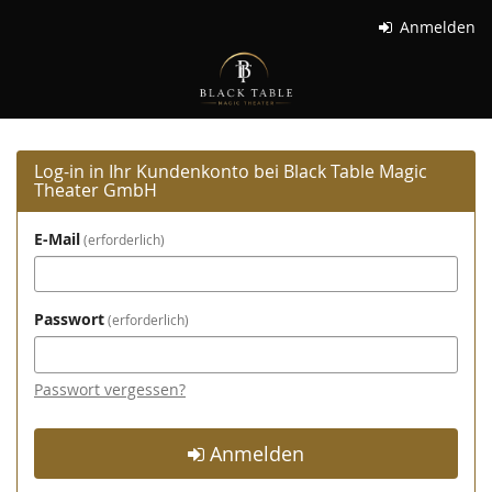
Zum
Anmelden
Haupt-
Black
Inhalt
springen
Table
Magic
Log-in in Ihr Kundenkonto bei Black Table Magic
Theater
Theater GmbH
GmbH
E-Mail
erforderlich
Passwort
erforderlich
Passwort vergessen?
Anmelden