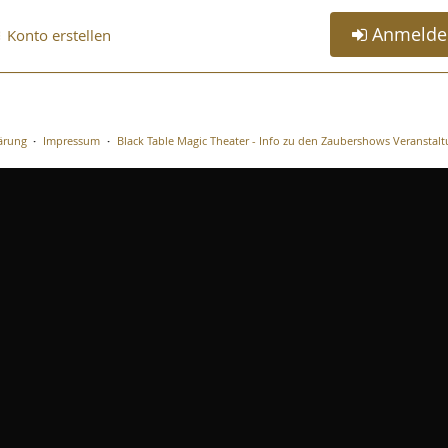
Anmelde
Konto erstellen
ärung
Impressum
Black Table Magic Theater - Info zu den Zaubershows Veranstal