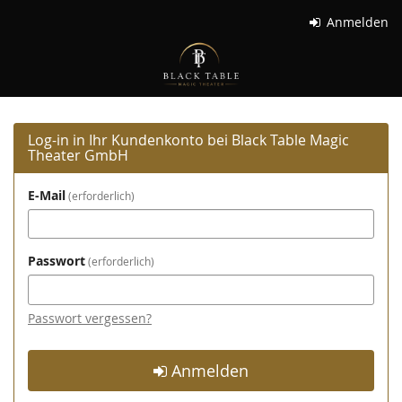
Zum
Anmelden
Haupt-
Black
Inhalt
springen
Table
Magic
Log-in in Ihr Kundenkonto bei Black Table Magic
Theater
Theater GmbH
GmbH
E-Mail
erforderlich
Passwort
erforderlich
Passwort vergessen?
Anmelden