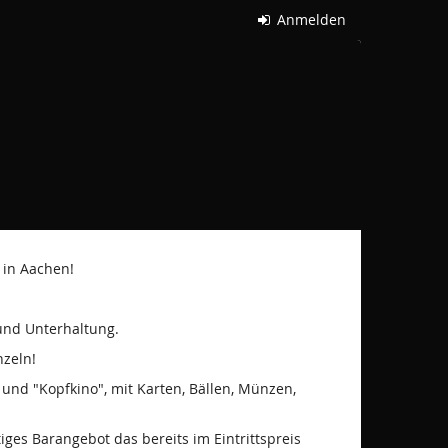
Anmelden
 in Aachen!
 und Unterhaltung.
nzeln!
" und "Kopfkino", mit Karten, Bällen, Münzen,
es Barangebot das bereits im Eintrittspreis