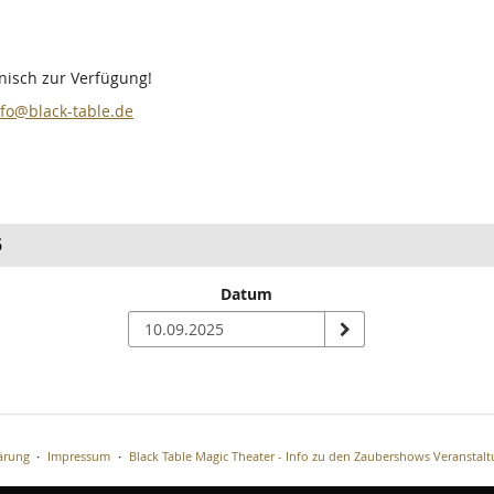
onisch zur Verfügung!
nfo@black-table.de
5
Datum
n
ärung
Impressum
Black Table Magic Theater - Info zu den Zaubershows Veranstal