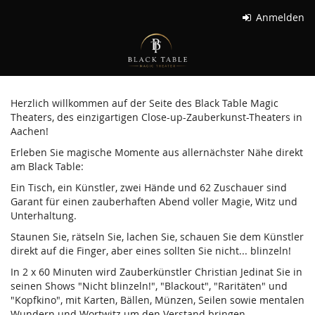
Zum
Anmelden
Haupt-
Black
Inhalt
springen
Table
Magic
Herzlich willkommen auf der Seite des Black Table Magic
Theater
Theaters, des einzigartigen Close-up-Zauberkunst-Theaters in
Aachen!
GmbH
Erleben Sie magische Momente aus allernächster Nähe direkt
am Black Table:
Ein Tisch, ein Künstler, zwei Hände und 62 Zuschauer sind
Garant für einen zauberhaften Abend voller Magie, Witz und
Unterhaltung.
Staunen Sie, rätseln Sie, lachen Sie, schauen Sie dem Künstler
direkt auf die Finger, aber eines sollten Sie nicht... blinzeln!
In 2 x 60 Minuten wird Zauberkünstler Christian Jedinat Sie in
seinen Shows "Nicht blinzeln!", "Blackout", "Raritäten" und
"Kopfkino", mit Karten, Bällen, Münzen, Seilen sowie mentalen
Wundern und Wortwitz um den Verstand bringen.